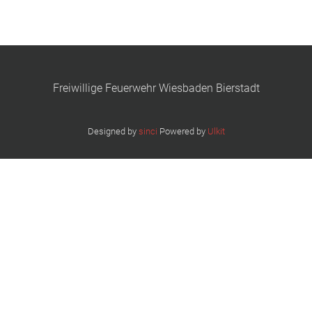
Freiwillige Feuerwehr Wiesbaden Bierstadt
Designed by
sinci
Powered by
Ulkit